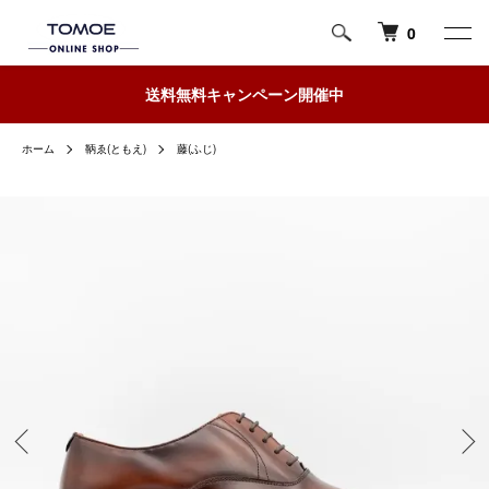
0
送料無料キャンペーン開催中
ホーム
鞆ゑ(ともえ)
藤(ふじ)