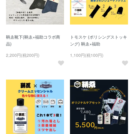
鞆ゑ靴下(鞆ゑ×福助コラボ商
トモスケ (ポリシングストッキ
品)
ング) 鞆ゑ×福助
2,200円(税200円)
1,100円(税100円)