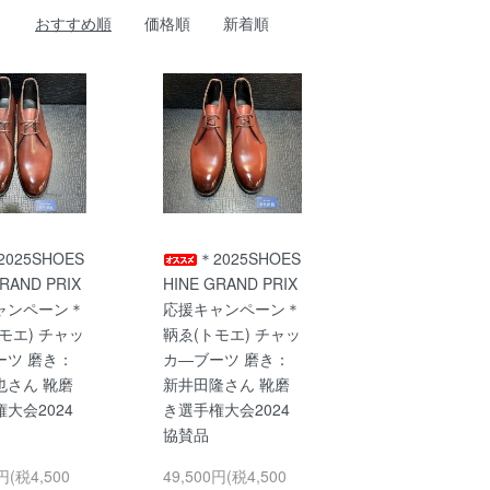
おすすめ順
価格順
新着順
2025SHOES
＊2025SHOES
GRAND PRIX
HINE GRAND PRIX
ャンペーン＊
応援キャンペーン＊
モエ) チャッ
鞆ゑ(トモエ) チャッ
ーツ 磨き：
カ―ブーツ 磨き：
也さん 靴磨
新井田隆さん 靴磨
大会2024
き選手権大会2024
品
協賛品
円(税4,500
49,500円(税4,500