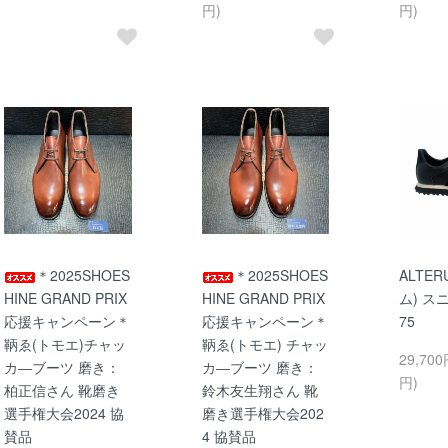
円)
円)
＊2025SHOES
＊2025SHOES
ALTE
HINE GRAND PRIX
HINE GRAND PRIX
ム) ス
応援キャンペーン＊
応援キャンペーン＊
75
鞆ゑ(トモエ)チャッ
鞆ゑ(トモエ) チャッ
29,700
カ―ブーツ 磨き：
カ―ブーツ 磨き：
円)
柏正信さん 靴磨き
鈴木友生翔さん 靴
選手権大会2024 協
磨き選手権大会202
賛品
4 協賛品