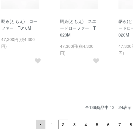
鞆ゑ(ともえ) ロー
鞆ゑ(ともえ) スエ
鞆ゑ(と
ファー T010M
ードローファー T
ードロ
020M
020M
47,300円(税4,300
円)
47,300円(税4,300
47,300
円)
円)
全
139
商品中
13 - 24
表示
1
2
3
4
5
6
7
8