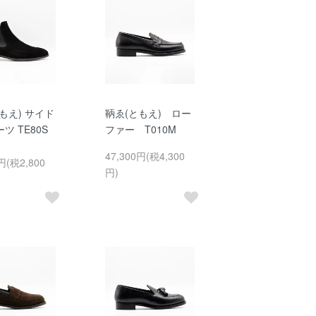
もえ) サイド
鞆ゑ(ともえ) ロー
ツ TE80S
ファー T010M
47,300円(税4,300
円(税2,800
円)