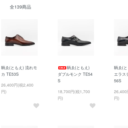
全139商品
鞆ゑ(ともえ) 流れモ
鞆ゑ(ともえ)
鞆ゑ(と
カ TE53S
ダブルモンク TE54
エラステ
S
56S
26,400円(税2,400
円)
18,700円(税1,700
26,400
円)
円)